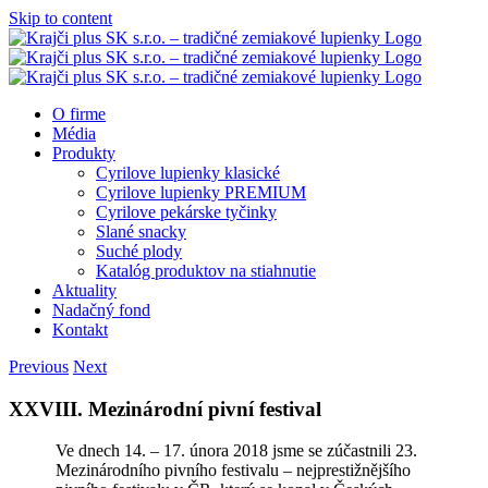
Skip to content
O firme
Média
Produkty
Cyrilove lupienky klasické
Cyrilove lupienky PREMIUM
Cyrilove pekárske tyčinky
Slané snacky
Suché plody
Katalóg produktov na stiahnutie
Aktuality
Nadačný fond
Kontakt
Previous
Next
XXVIII. Mezinárodní pivní festival
Ve dnech 14. – 17. února 2018 jsme se zúčastnili 23.
Mezinárodního pivního festivalu – nejprestižnějšího