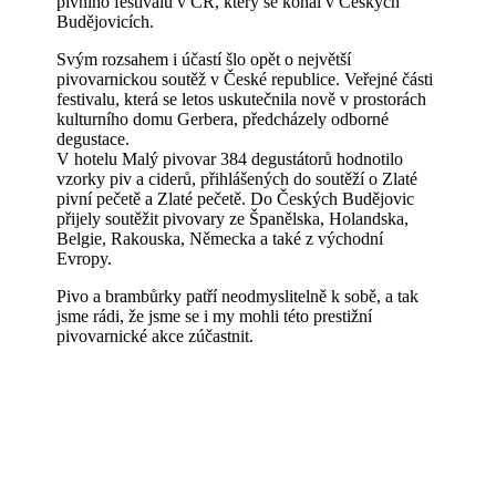
pivního festivalu v ČR, který se konal v Českých
Budějovicích.
Svým rozsahem i účastí šlo opět o největší
pivovarnickou soutěž v České republice. Veřejné části
festivalu, která se letos uskutečnila nově v prostorách
kulturního domu Gerbera, předcházely odborné
degustace.
V hotelu Malý pivovar 384 degustátorů hodnotilo
vzorky piv a ciderů, přihlášených do soutěží o Zlaté
pivní pečetě a Zlaté pečetě. Do Českých Budějovic
přijely soutěžit pivovary ze Španělska, Holandska,
Belgie, Rakouska, Německa a také z východní
Evropy.
Pivo a brambůrky patří neodmyslitelně k sobě, a tak
jsme rádi, že jsme se i my mohli této prestižní
pivovarnické akce zúčastnit.