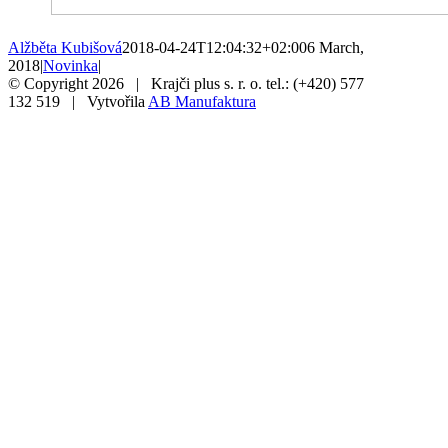
Alžběta Kubišová
2018-04-24T12:04:32+02:00
6 March,
2018
|
Novinka
|
© Copyright
2026 | Krajči plus s. r. o. tel.: (+420) 577
132 519 | Vytvořila
AB Manufaktura