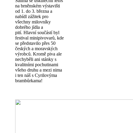
Salima se uskutečnil letos
na brněnském výstavišti
od 1. do 3. března a
nabídl zážitek pro
všechny milovníky
dobrého jídla a
pití. Hlavní součástí byl
festival minipivovarů, kde
se představilo přes 50
českých a moravských
výrobců. Kromě piva ale
nechyběli ani stánky s
kvalitními pochutinami
všeho druhu a mezi nima
i ten náš s Cyrilovýma
brambůrkama!