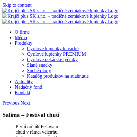
Skip to content
O firme
Média
Produkty
Cyrilove lupienky klasické
Cyrilove lupienky PREMIUM
Cyrilove pekárske tyčinky
Slané snacky
Suché plody
Katalóg produktov na stiahnutie
Aktuality
Nadačný fond
Kontakt
Previous
Next
Salima – Festival chutí
První ročník Festivalu
chutí v rámci veletrhu