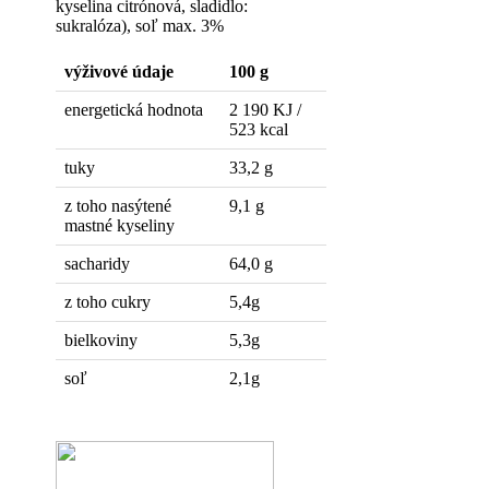
kyselina citrónová, sladidlo:
sukralóza), soľ max. 3%
výživové údaje
100 g
energetická hodnota
2 190 KJ /
523 kcal
tuky
33,2 g
z toho nasýtené
9,1 g
mastné kyseliny
sacharidy
64,0 g
z toho cukry
5,4g
bielkoviny
5,3g
soľ
2,1g