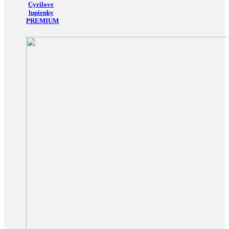
Cyrilove
lupienky
PREMIUM