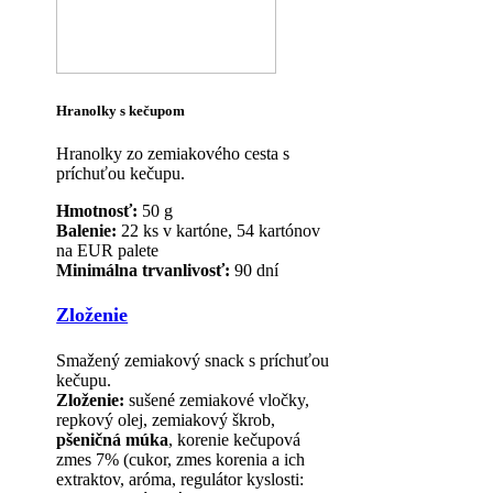
Hranolky s kečupom
Hranolky zo zemiakového cesta s
príchuťou kečupu.
Hmotnosť:
50 g
Balenie:
22 ks v kartóne, 54 kartónov
na EUR palete
Minimálna trvanlivosť:
90 dní
Zloženie
Smažený zemiakový snack s príchuťou
kečupu.
Zloženie:
sušené zemiakové vločky,
repkový olej, zemiakový škrob,
pšeničná múka
, korenie kečupová
zmes 7% (cukor, zmes korenia a ich
extraktov, aróma, regulátor kyslosti: