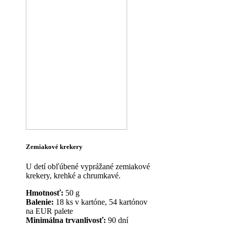
Zemiakové krekery
U detí obľúbené vyprážané zemiakové
krekery, krehké a chrumkavé.
Hmotnosť:
50 g
Balenie:
18 ks v kartóne, 54 kartónov
na EUR palete
Minimálna trvanlivosť:
90 dní