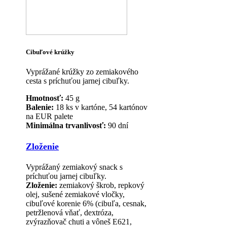
Cibuľové krúžky
Vyprážané krúžky zo zemiakového
cesta s príchuťou jarnej cibuľky.
Hmotnosť:
45 g
Balenie:
18 ks v kartóne, 54 kartónov
na EUR palete
Minimálna trvanlivosť:
90 dní
Zloženie
Vyprážaný zemiakový snack s
príchuťou jarnej cibuľky.
Zloženie:
zemiakový škrob, repkový
olej, sušené zemiakové vločky,
cibuľové korenie 6% (cibuľa, cesnak,
petržlenová vňať, dextróza,
zvýrazňovač chuti a vôneš E621,