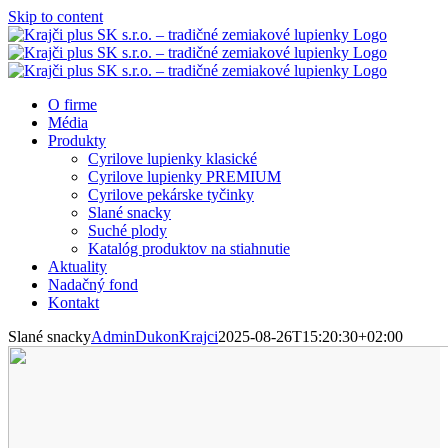
Skip to content
O firme
Média
Produkty
Cyrilove lupienky klasické
Cyrilove lupienky PREMIUM
Cyrilove pekárske tyčinky
Slané snacky
Suché plody
Katalóg produktov na stiahnutie
Aktuality
Nadačný fond
Kontakt
Slané snacky
AdminDukonKrajci
2025-08-26T15:20:30+02:00