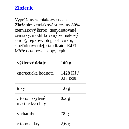
Zloženie
Vyprážaný zemiakový snack.
Zloženie:
zemiakové suroviny 80%
(zemiakový škrob, dehydratované
zemiaky, modifikovaný zemiakový
škrob), repkový olej, soľ, cukor,
slnečnicový olej, stabilizátor E471.
Môže obsahovať stopy lepku.
výživové údaje
100 g
energetická hodnota
1428 KJ /
337 kcal
tuky
1,6 g
z toho nasýtené
0,2 g
mastné kyseliny
sacharidy
78 g
z toho cukry
2,6 g