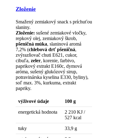
Zloženie
Smažený zemiakový snack s príchuťou
slaniny.
Zloženie:
sušené zemiakové vločky,
repkový olej, zemiakový škrob,
pšeničná múka
, slaninová aromá
7,2% (
chlebová drť pšeničná
,
zvýrazňovač chuti E621, cukor,
cibuľa,
zeler
, korenie, farbivo,
paprikový extrakt E160c, dymová
aróma, sušený glukózový sirup,
potravinárska kyselina E330, byliny),
soľ max. 3%, kurkuma, extrakt
papriky.
výživové údaje
100 g
energetická hodnota
2 210 KJ /
527 kcal
tuky
33,9 g