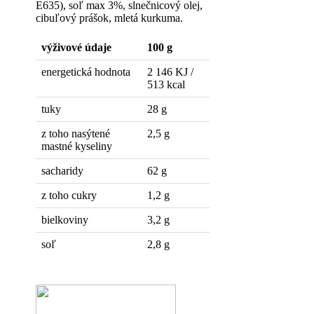
E635), soľ max 3%, slnečnicový olej,
cibuľový prášok, mletá kurkuma.
výživové údaje
100 g
energetická hodnota
2 146 KJ /
513 kcal
tuky
28 g
z toho nasýtené
2,5 g
mastné kyseliny
sacharidy
62 g
z toho cukry
1,2 g
bielkoviny
3,2 g
soľ
2,8 g