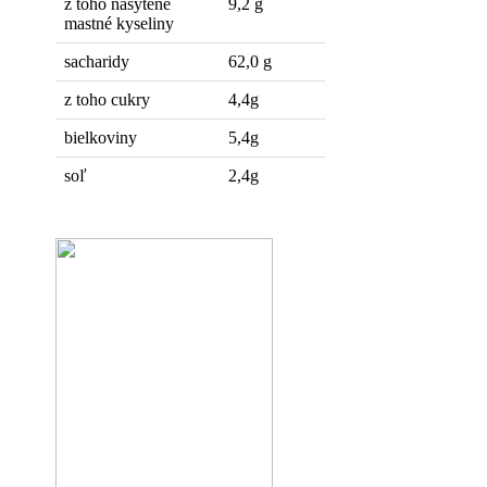
z toho nasýtené
9,2 g
mastné kyseliny
sacharidy
62,0 g
z toho cukry
4,4g
bielkoviny
5,4g
soľ
2,4g