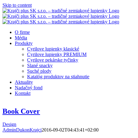
Skip to content
O firme
Média
Produkty
Cyrilove lupienky klasické
Cyrilove lupienky PREMIUM
Cyrilove pekárske tyčinky
Slané snacky
Suché plody
Katalóg produktov na stiahnutie
Aktuality
Nadačný fond
Kontakt
Book Cover
Design
AdminDukonKrajci
2016-09-02T04:43:41+02:00