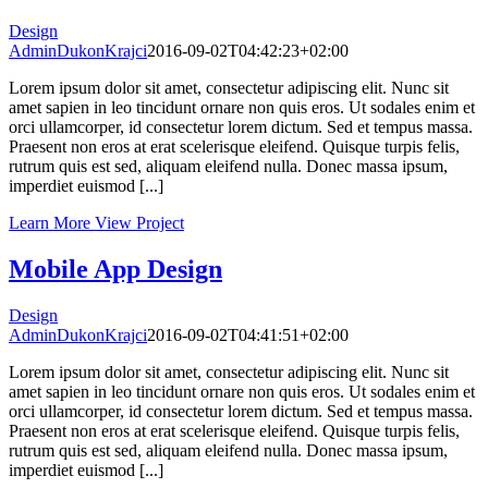
Design
AdminDukonKrajci
2016-09-02T04:42:23+02:00
Lorem ipsum dolor sit amet, consectetur adipiscing elit. Nunc sit
amet sapien in leo tincidunt ornare non quis eros. Ut sodales enim et
orci ullamcorper, id consectetur lorem dictum. Sed et tempus massa.
Praesent non eros at erat scelerisque eleifend. Quisque turpis felis,
rutrum quis est sed, aliquam eleifend nulla. Donec massa ipsum,
imperdiet euismod [...]
Learn More
View Project
Mobile App Design
Design
AdminDukonKrajci
2016-09-02T04:41:51+02:00
Lorem ipsum dolor sit amet, consectetur adipiscing elit. Nunc sit
amet sapien in leo tincidunt ornare non quis eros. Ut sodales enim et
orci ullamcorper, id consectetur lorem dictum. Sed et tempus massa.
Praesent non eros at erat scelerisque eleifend. Quisque turpis felis,
rutrum quis est sed, aliquam eleifend nulla. Donec massa ipsum,
imperdiet euismod [...]