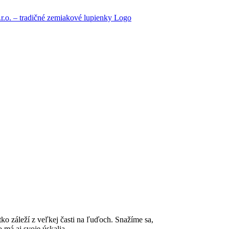
tko záleží z veľkej časti na ľuďoch. Snažíme sa,
 má aj svoje úskalia.