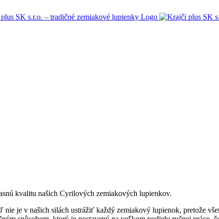
asnú kvalitu našich Cyrilových zemiakových lupienkov.
aľ nie je v našich silách ustrážiť každý zemiakový lupienok, pretože vše
čným spôsobom, ktorý je postavený na veľkom podielu ručnej práce, čo