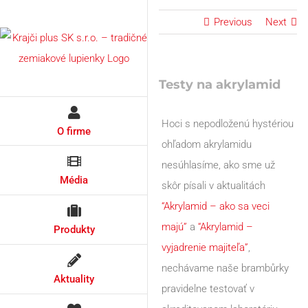
Skip
Previous
Next
to
content
Testy na akrylamid
Hoci s nepodloženú hystériou
O firme
ohľadom akrylamidu
nesúhlasíme, ako sme už
Média
skôr písali v aktualitách
“Akrylamid – ako sa veci
majú”
a
“Akrylamid –
Produkty
vyjadrenie majiteľa”
,
nechávame naše brambůrky
Aktuality
pravidelne testovať v