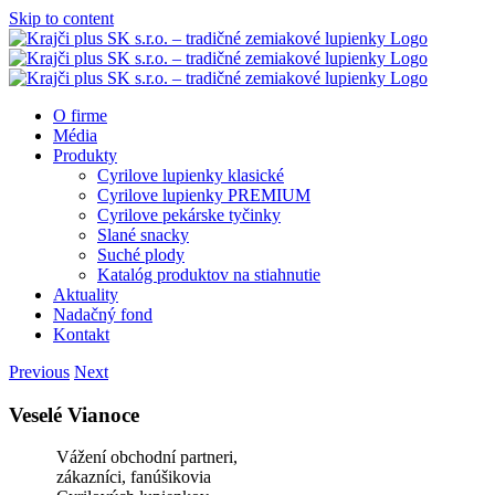
Skip to content
O firme
Média
Produkty
Cyrilove lupienky klasické
Cyrilove lupienky PREMIUM
Cyrilove pekárske tyčinky
Slané snacky
Suché plody
Katalóg produktov na stiahnutie
Aktuality
Nadačný fond
Kontakt
Previous
Next
Veselé Vianoce
Vážení obchodní partneri,
zákazníci, fanúšikovia