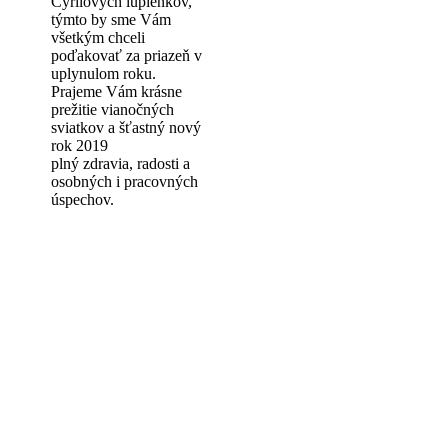
Cyrilových lupienkov,
týmto by sme Vám
všetkým chceli
poďakovať za priazeň v
uplynulom roku.
Prajeme Vám krásne
prežitie vianočných
sviatkov a šťastný nový
rok 2019
plný zdravia, radosti a
osobných i pracovných
úspechov.