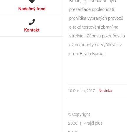
Brodě, jejíž součástí byla
Nadačný fond
prezentace společnosti,
prohlídka vybraných provozů
a také testování zbraní na
Kontakt
střelnici. Zábava pokračovala
až do soboty na Vyškovci, v
srdci Bílých Karpat.
10 October, 2017
|
Novinka
© Copyright
2026 | Krajči plus
s. r. o.