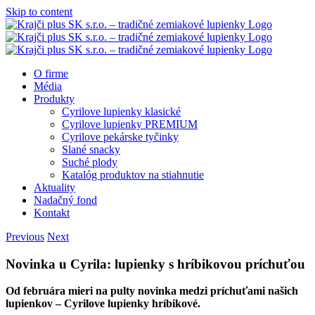
Skip to content
O firme
Média
Produkty
Cyrilove lupienky klasické
Cyrilove lupienky PREMIUM
Cyrilove pekárske tyčinky
Slané snacky
Suché plody
Katalóg produktov na stiahnutie
Aktuality
Nadačný fond
Kontakt
Previous
Next
Novinka u Cyrila: lupienky s hríbikovou príchuťou
Od februára mieri na pulty novinka medzi príchuťami našich
lupienkov – Cyrilove lupienky hríbikové.