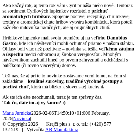
Ako každý rok, aj tento rok vám Cyril prináša niečo nové. Tentoraz
sa sortiment Cyrilových lupienkov rozrástol o
príchuť
aromatických hríbikov
. Spojenie poctivej receptúry, chrumkavej
textúry a aromatickej chute hríbov vytvára kombináciu, ktorá poteší
každého milovníka tradičných, ale aj originálnych chutí.
Hríbikové lupienky mali svoju premiéru aj na veľtrhu
Danubius
Gastro
, kde ich návštevníci mohli ochutnať priamo v našom stánku.
Ohlasy boli viac než pozitívne – novinka sa tešila
veľkému záujmu
a úspechu
medzi odbornou aj širokou verejnosťou. Mnohým
návštevníkom zachutili hneď po prvom zahryznutí a odchádzali s
balíčkom (či rovno viacerými) domov.
Teší nás, že aj pri tejto novinke zostávame verní tomu, na čom si
zakladáme –
kvalitné suroviny, tradičné výrobné postupy a
poctivá chuť
, ktorá má blízko k slovenskej kuchyni
.
Ak ste ich ešte neochutnali, teraz je ten správny čas.
Tak čo, dáte im aj vy šancu? :)
Maria Jurnicka
2026-02-06T14:50:10+01:00
6 February,
2026
|
Novinka
|
© Copyright
2026 | Krajči plus s. r. o. tel.: (+420) 577
132 519 | Vytvořila
AB Manufaktura