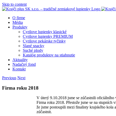
Skip to content
O firme
Média
Produkty
Cyrilove lupienky klasické
Cyrilove lupienky PREMIUM
Cyrilove pekárske tyčinky
Slané snacky
Suché plody
Katalóg produktov na stiahnutie
Aktuality
Nadačný fond
Kontakt
Previous
Next
Firma roku 2018
V úterý 9.10.2018 jsme se zúčastnili oficiálního
Firma roku 2018. Přestože jsme se na stupních ví
že jsme postoupili mezi finalisty krajského kola 
zúčastnit.