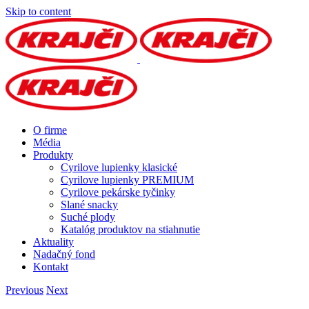
Skip to content
O firme
Média
Produkty
Cyrilove lupienky klasické
Cyrilove lupienky PREMIUM
Cyrilove pekárske tyčinky
Slané snacky
Suché plody
Katalóg produktov na stiahnutie
Aktuality
Nadačný fond
Kontakt
Previous
Next