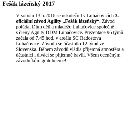
Fešák lázeňský 2017
V sobotu 13.5.2016 se uskutečnil v Luhačovicích
3.
oficiální závod Agility „Fešák lázeňský“.
Závod
pořádal Dům dětí a mládeže Luhačovice společně
s členy Agility DDM Luhačovice. Prezentace 96 týmů
začala od 7.45 hod. v areálu SC Radostova
Luhačovice. Závodu se účastnilo 12 týmů ze
Slovenska. Během závodů vládla příjemná atmosféra a
účastníci i diváci se příjemně bavili. Všem oceněným
závodníkům gratulujeme!