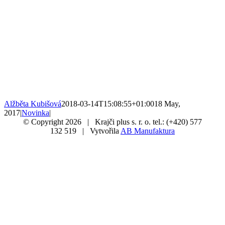
Alžběta Kubišová
2018-03-14T15:08:55+01:00
18 May,
2017
|
Novinka
|
© Copyright
2026 | Krajči plus s. r. o. tel.: (+420) 577
132 519 | Vytvořila
AB Manufaktura