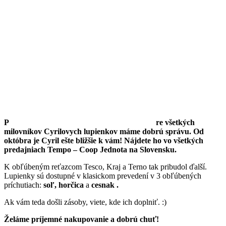
P
re všetkých
milovníkov Cyrilovych lupienkov máme dobrú správu. Od
októbra je Cyril ešte bližšie k vám! Náj
dete ho vo všetkých
predajniach Tempo – Coop Jednota na Slovensku.
K obľúbeným reťazcom Tesco, Kraj a Terno tak pribudol ďalší.
Lupienky sú dostupné v klasickom prevedení v 3 obľúbených
príchutiach:
soľ, horčica
a
cesnak
.
Ak vám teda došli zásoby, viete, kde ich doplniť. :)
Želáme príjemné nakupovanie a dobrú chuť!