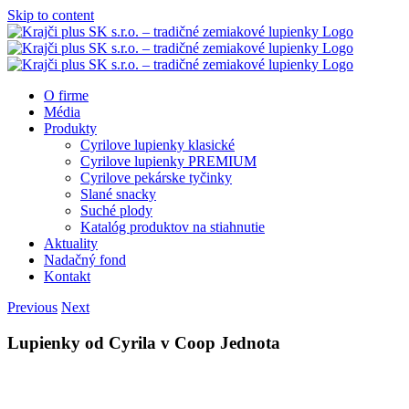
Skip to content
O firme
Média
Produkty
Cyrilove lupienky klasické
Cyrilove lupienky PREMIUM
Cyrilove pekárske tyčinky
Slané snacky
Suché plody
Katalóg produktov na stiahnutie
Aktuality
Nadačný fond
Kontakt
Previous
Next
Lupienky od Cyrila v Coop Jednota