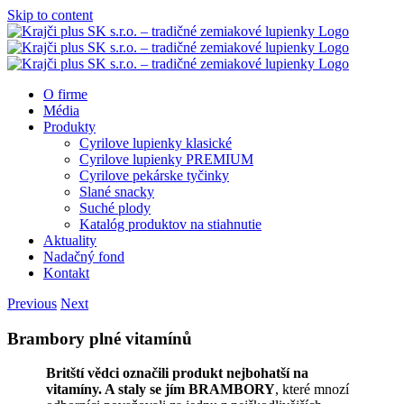
Skip to content
O firme
Média
Produkty
Cyrilove lupienky klasické
Cyrilove lupienky PREMIUM
Cyrilove pekárske tyčinky
Slané snacky
Suché plody
Katalóg produktov na stiahnutie
Aktuality
Nadačný fond
Kontakt
Previous
Next
Brambory plné vitamínů
Britští vědci označili produkt nejbohatší na
vitamíny. A staly se jím BRAMBORY
, které mnozí