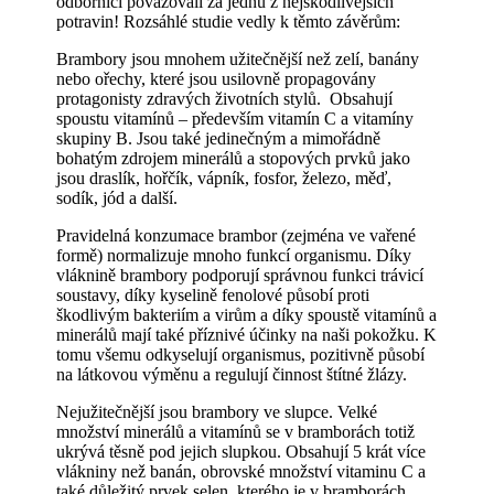
odborníci považovali za jednu z nejškodlivějších
potravin! Rozsáhlé studie vedly k těmto závěrům:
Brambory jsou mnohem užitečnější než zelí, banány
nebo ořechy, které jsou usilovně propagovány
protagonisty zdravých životních stylů. Obsahují
spoustu vitamínů – především vitamín C a vitamíny
skupiny B. Jsou také jedinečným a mimořádně
bohatým zdrojem minerálů a stopových prvků jako
jsou draslík, hořčík, vápník, fosfor, železo, měď,
sodík, jód a další.
Pravidelná konzumace brambor (zejména ve vařené
formě) normalizuje mnoho funkcí organismu. Díky
vláknině brambory podporují správnou funkci trávicí
soustavy, díky kyselině fenolové působí proti
škodlivým bakteriím a virům a díky spoustě vitamínů a
minerálů mají také příznivé účinky na naši pokožku. K
tomu všemu odkyselují organismus, pozitivně působí
na látkovou výměnu a regulují činnost štítné žlázy.
Nejužitečnější jsou brambory ve slupce. Velké
množství minerálů a vitamínů se v bramborách totiž
ukrývá těsně pod jejich slupkou. Obsahují 5 krát více
vlákniny než banán, obrovské množství vitaminu C a
také důležitý prvek selen, kterého je v bramborách